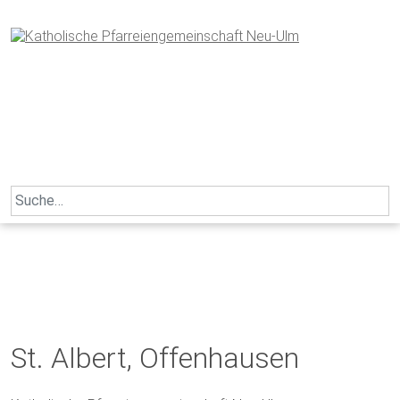
Skip
to
content
Search
for:
St. Albert, Offenhausen