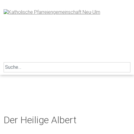
Skip
to
content
Search
for:
Der Heilige Albert