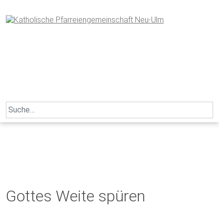
Skip
to
content
Search
for:
Gottes Weite spüren