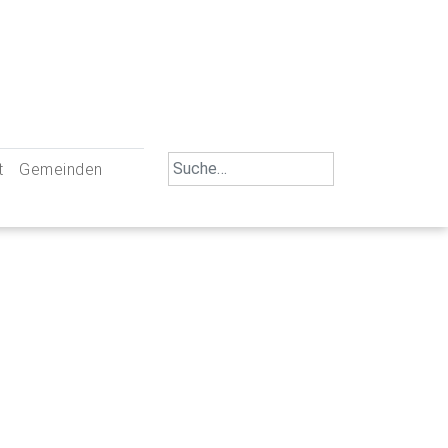
Search
t
Gemeinden
for:
iengemeinschaft Neu-Ulm
St. Johann Baptist Neu-Ulm
tliche Mitarbeiter
St. Albert Offenhausen
emeinderäte
Hl. Kreuz Pfuhl
lrat
St. Mammas Finningen / Reutti
nverwaltungen
St. Konrad Burlafingen
adbereich für Ehrenamtliche
auch und Gewalt