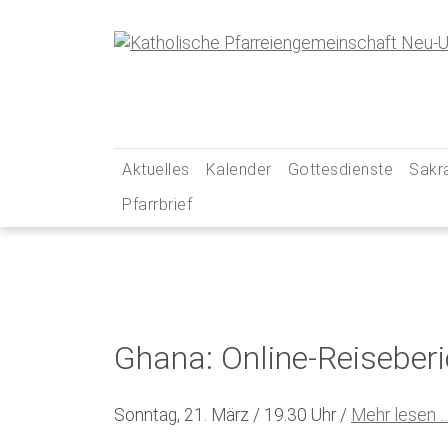
Skip
to
content
Aktuelles
Kalender
Gottesdienste
Sakr
Pfarrbrief
… aus unserer Pfarreiengemeinschaft
Gottesdienstzeiten
Tauf
… aus unseren Social-Media-Kanälen
Pfarrei Live
Erst
Newsletter
Unsere Kirchen – Ihr
Firm
Gebets- und Andacht
Ehe
Ghana: Online-Reiseberi
Messintentionen
Beic
Kran
Sonntag, 21. März / 19.30 Uhr /
Mehr lesen 