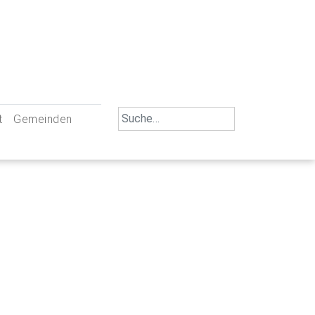
Search
t
Gemeinden
for:
iengemeinschaft Neu-Ulm
St. Johann Baptist Neu-Ulm
tliche Mitarbeiter
St. Albert Offenhausen
emeinderäte
Hl. Kreuz Pfuhl
lrat
St. Mammas Finningen / Reutti
nverwaltungen
St. Konrad Burlafingen
adbereich für Ehrenamtliche
auch und Gewalt