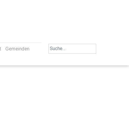
Search
t
Gemeinden
for:
iengemeinschaft Neu-Ulm
St. Johann Baptist Neu-Ulm
tliche Mitarbeiter
St. Albert Offenhausen
emeinderäte
Hl. Kreuz Pfuhl
lrat
St. Mammas Finningen / Reutti
nverwaltungen
St. Konrad Burlafingen
adbereich für Ehrenamtliche
auch und Gewalt