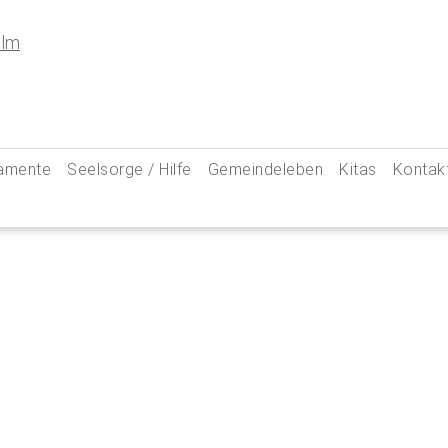
amente
Seelsorge / Hilfe
Gemeindeleben
Kitas
Kontak
e
Seelsorgegespräch
Kinder & Familien
Pfarre
kommunion
Krankenkommunion
Jugend
Hauptam
 Weg zu uns
ung
Abschied & Trauer
Ministranten
Pfarrg
sformen
Kircheneintritt
Schwangere
Pastora
hte
Kirchenaustritt
Senioren
Kirche
kensalbung
Kirchenmusik
Downlo
GeistReich
Missbr