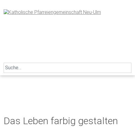
Skip
to
content
Search
for:
Das Leben farbig gestalten