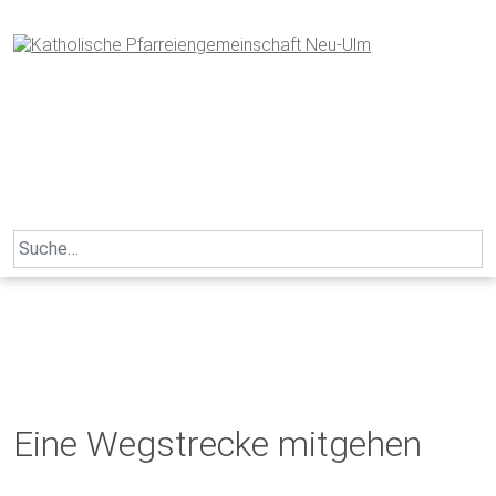
Skip
to
content
Search
for:
Eine Wegstrecke mitgehen