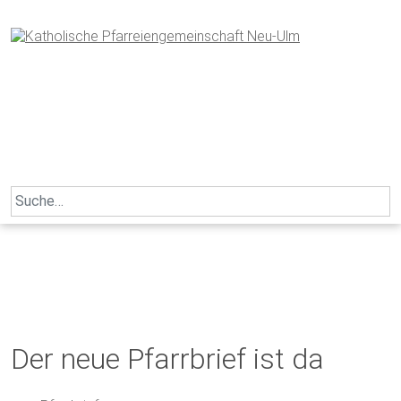
Skip
to
content
Search
for:
Der neue Pfarrbrief ist da