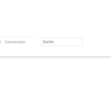
Search
t
Gemeinden
for:
iengemeinschaft Neu-Ulm
St. Johann Baptist Neu-Ulm
tliche Mitarbeiter
St. Albert Offenhausen
emeinderäte
Hl. Kreuz Pfuhl
lrat
St. Mammas Finningen / Reutti
nverwaltungen
St. Konrad Burlafingen
adbereich für Ehrenamtliche
auch und Gewalt