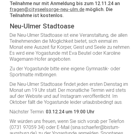
Teilnahme nur mit Anmeldung bis zum 12.11.24 an
fragen@cityseelsorge-neu-ulm.de
möglich.
Die
Teilnahme ist kostenlos.
Neu-Ulmer Stadtoase
Die Neu-Ulmer Stadtoase ist eine Veranstaltung, die allen
Teilnehmenden die Möglichkeit bietet, sich einmal im
Monat eine Auszeit für Körper, Geist und Seele zu nehmen.
Es wird eine Yogastunde mit Eva Beutel oder Karoline
Wagemann-Hofer angeboten.
Zu der Yogastunde bitte eine eigene Gymnastik- oder
Sportmatte mitbringen.
Die Neu-Ulmer Stadtoase findet jeden ersten Dienstag im
Monat um 19 Uhr statt. Der monatliche Termin wird stets
auf der Website und auf Instagram veröffentlicht. Im
Oktober fällt die Yogastunde leider urlaubsbedingt aus.
Nächster Termin:
03.12.24 um 19:00 Uhr
Wir würden uns freuen, wenn Sie sich vorab per Telefon
(0731 97059 34) oder E-Mail (sina.schaefer@bistum-
augsburg.de) zu der Yogastunde anmelden. Spontanes