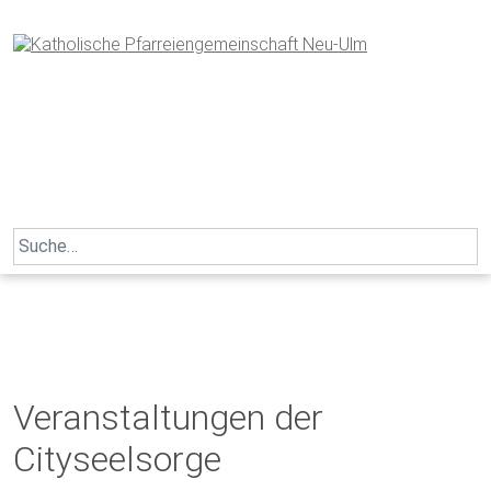
Skip
to
content
Search
for:
Veranstaltungen der
Cityseelsorge