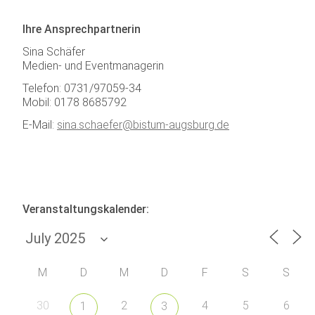
Ihre Ansprechpartnerin
Sina Schäfer
Medien- und Eventmanagerin
Telefon: 0731/97059-34
Mobil: 0178 8685792
E-Mail:
sina.schaefer@bistum-augsburg.de
Veranstaltungskalender:
M
D
M
D
F
S
S
30
2
4
5
6
1
3