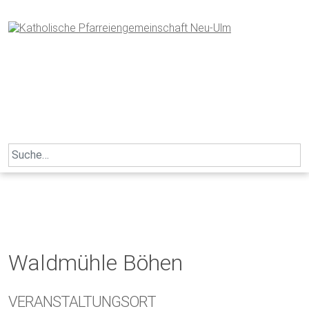
Skip
to
content
Search
for:
Waldmühle Böhen
VERANSTALTUNGSORT