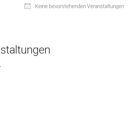
Kirchenkaffee
Bistum
Keine bevorstehenden Veranstaltungen
Kolpingsfamilie Neu-Ulm
Kolpingsfamilie Pfuhl
Liturgische Dienste
Besuchsdienste
staltungen
Pfarrgemeindedienst
Ökumene
>
KEB: Faszien-Gymnastik
Partnerschaft Ghana