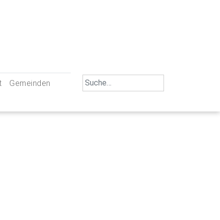
Search
t
Gemeinden
for:
iengemeinschaft Neu-Ulm
St. Johann Baptist Neu-Ulm
tliche Mitarbeiter
St. Albert Offenhausen
emeinderäte
Hl. Kreuz Pfuhl
lrat
St. Mammas Finningen / Reutti
nverwaltungen
St. Konrad Burlafingen
adbereich für Ehrenamtliche
auch und Gewalt