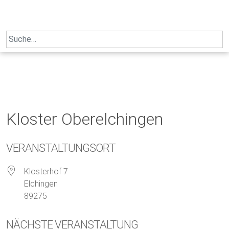
Skip
to
content
Search
for:
Kloster Oberelchingen
VERANSTALTUNGSORT
Klosterhof 7
Elchingen
89275
NÄCHSTE VERANSTALTUNG