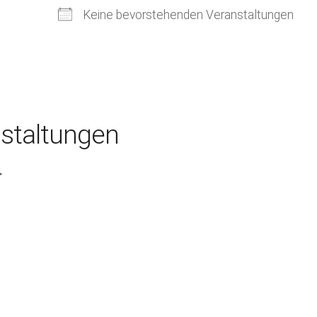
Kirchenkaffee
Bistum
Keine bevorstehenden Veranstaltungen
Kolpingsfamilie Neu-Ulm
Kolpingsfamilie Pfuhl
Liturgische Dienste
Besuchsdienste
staltungen
Pfarrgemeindedienst
Ökumene
>
KEB: Faszien-Gymnastik
Partnerschaft Ghana