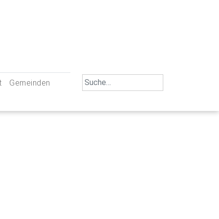
Search
t
Gemeinden
for:
iengemeinschaft Neu-Ulm
St. Johann Baptist Neu-Ulm
tliche Mitarbeiter
St. Albert Offenhausen
emeinderäte
Hl. Kreuz Pfuhl
lrat
St. Mammas Finningen / Reutti
nverwaltungen
St. Konrad Burlafingen
adbereich für Ehrenamtliche
auch und Gewalt