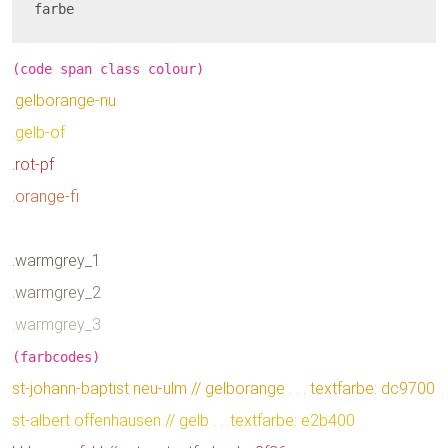
farbe
(code span class colour)
.gelborange-nu
.gelb-of
.rot-pf
.orange-fi
.warmgrey_1
.warmgrey_2
.warmgrey_3
(farbcodes)
st-johann-baptist neu-ulm // gelborange . . . textfarbe: dc9700
st-albert offenhausen // gelb . . .textfarbe: e2b400