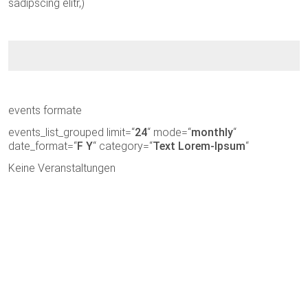
sadipscing elitr,)
events formate
events_list_grouped limit=“
24
“ mode=“
monthly
“
date_format=“
F Y
“ category=“
Text Lorem-Ipsum
“
Keine Veranstaltungen
Kontakt
Newsletter
Impressum
Datenschutzverordnung