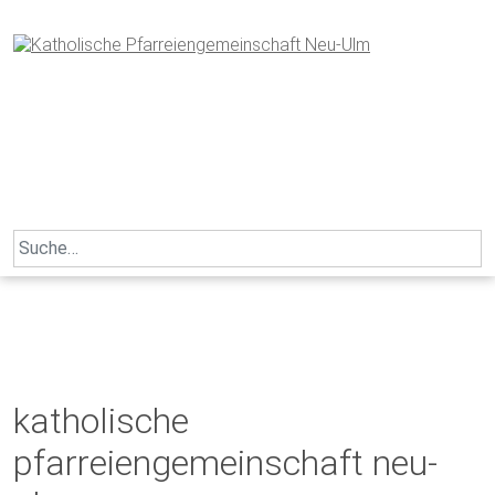
Skip
to
content
Search
for:
katholische
pfarreiengemeinschaft neu-