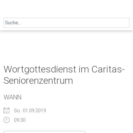
Skip
to
content
Search
for:
Wortgottesdienst im Caritas-
Seniorenzentrum
WANN
So.. 01.09.2019
09:30