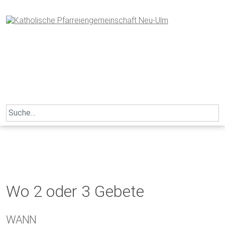
Skip
to
content
Search
for:
Wo 2 oder 3 Gebete
WANN