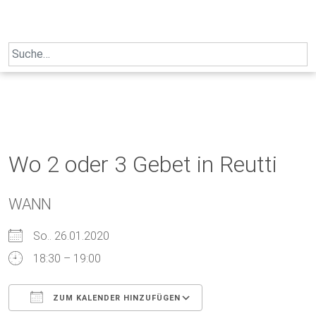
Skip
to
content
Search
for:
Wo 2 oder 3 Gebet in Reutti
WANN
So.. 26.01.2020
18:30 – 19:00
ZUM KALENDER HINZUFÜGEN