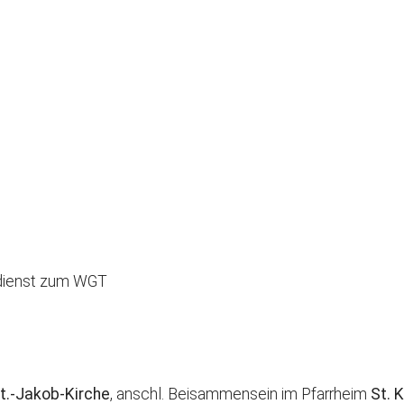
Kirchenkaffee
Bistum
Kolpingsfamilie Neu-Ulm
Kolpingsfamilie Pfuhl
Liturgische Dienste
Besuchsdienste
le Kalender
iCalendar
Pfarrgemeindedienst
Ökumene
KEB: Faszien-Gymnastik
Partnerschaft Ghana
sdienst zum WGT
t.-Jakob-Kirche
, anschl. Beisammensein im Pfarrheim
St. 