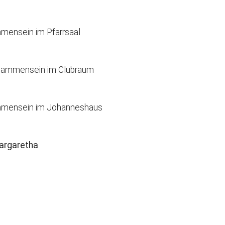
mmensein im Pfarrsaal
eisammensein im Clubraum
sammensein im Johanneshaus
Margaretha