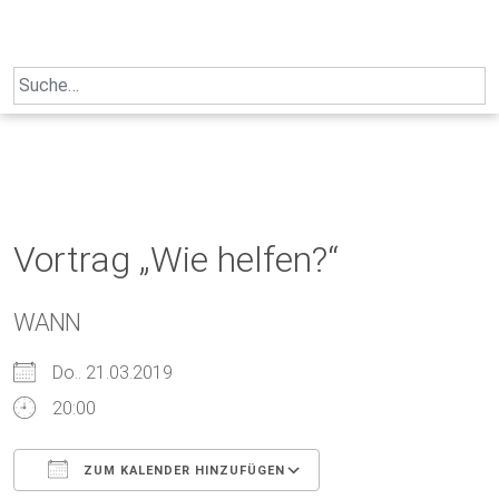
Skip
to
content
Search
for:
Vortrag „Wie helfen?“
WANN
Do.. 21.03.2019
20:00
ZUM KALENDER HINZUFÜGEN