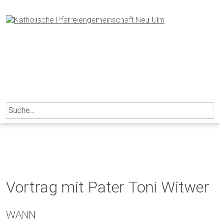
Skip
to
content
Search
for:
Vortrag mit Pater Toni Witwer
WANN