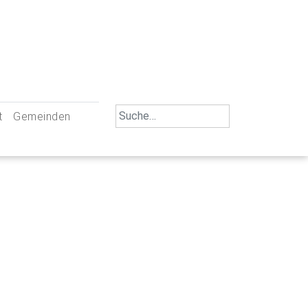
Search
t
Gemeinden
for:
iengemeinschaft Neu-Ulm
St. Johann Baptist Neu-Ulm
tliche Mitarbeiter
St. Albert Offenhausen
emeinderäte
Hl. Kreuz Pfuhl
lrat
St. Mammas Finningen / Reutti
nverwaltungen
St. Konrad Burlafingen
adbereich für Ehrenamtliche
auch und Gewalt