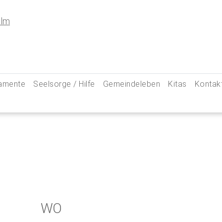
amente
Seelsorge / Hilfe
Gemeindeleben
Kitas
Kontak
e
Seelsorgegespräch
Kinder & Familien
Pfarre
kommunion
Krankenkommunion
Jugend
Hauptam
 Weg zu uns
ung
Abschied & Trauer
Ministranten
Pfarrg
sformen
Kircheneintritt
Schwangere
Pastora
hte
Kirchenaustritt
Senioren
Kirche
kensalbung
Kirchenmusik
Downlo
WO
GeistReich
Missbr