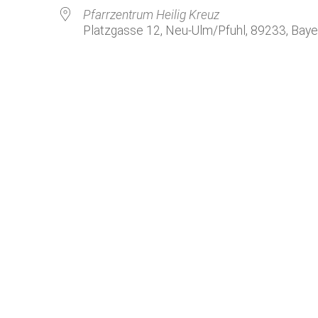
Kirchenkaffee
Bistum
Pfarrzentrum Heilig Kreuz
Platzgasse 12, Neu-Ulm/Pfuhl, 89233, Baye
Kolpingsfamilie Neu-Ulm
Kolpingsfamilie Pfuhl
Liturgische Dienste
le Kalender
iCalendar
Besuchsdienste
Pfarrgemeindedienst
Ökumene
KEB: Faszien-Gymnastik
Partnerschaft Ghana