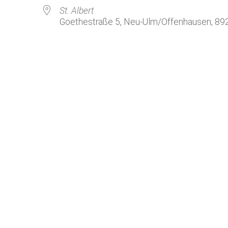
Kirchenkaffee
Bistum
St. Albert
Goethestraße 5, Neu-Ulm/Offenhausen, 89
Kolpingsfamilie Neu-Ulm
Kolpingsfamilie Pfuhl
Liturgische Dienste
le Kalender
iCalendar
Besuchsdienste
Pfarrgemeindedienst
Ökumene
KEB: Faszien-Gymnastik
Partnerschaft Ghana