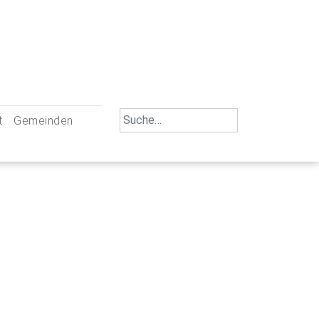
Search
t
Gemeinden
for:
iengemeinschaft Neu-Ulm
St. Johann Baptist Neu-Ulm
tliche Mitarbeiter
St. Albert Offenhausen
emeinderäte
Hl. Kreuz Pfuhl
lrat
St. Mammas Finningen / Reutti
nverwaltungen
St. Konrad Burlafingen
adbereich für Ehrenamtliche
auch und Gewalt