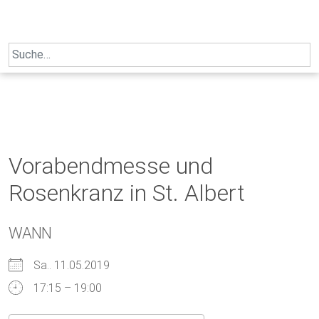
Skip
to
content
Search
for:
Vorabendmesse und
Rosenkranz in St. Albert
WANN
Sa.. 11.05.2019
17:15 – 19:00