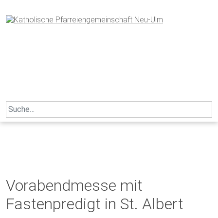
Skip
to
content
Search
for:
Vorabendmesse mit
Fastenpredigt in St. Albert