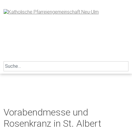
Skip
to
content
Search
for:
Vorabendmesse und
Rosenkranz in St. Albert