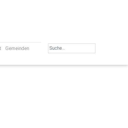
Search
t
Gemeinden
for:
iengemeinschaft Neu-Ulm
St. Johann Baptist Neu-Ulm
tliche Mitarbeiter
St. Albert Offenhausen
emeinderäte
Hl. Kreuz Pfuhl
lrat
St. Mammas Finningen / Reutti
nverwaltungen
St. Konrad Burlafingen
adbereich für Ehrenamtliche
auch und Gewalt