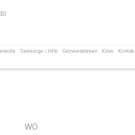
amente
Seelsorge / Hilfe
Gemeindeleben
Kitas
Kontak
e
Seelsorgegespräch
Kinder & Familien
Pfarre
kommunion
Krankenkommunion
Jugend
Hauptam
 Weg zu uns
ung
Abschied & Trauer
Ministranten
Pfarrg
sformen
Kircheneintritt
Schwangere
Pastora
hte
Kirchenaustritt
Senioren
Kirche
kensalbung
Kirchenmusik
Downlo
WO
GeistReich
Missbr