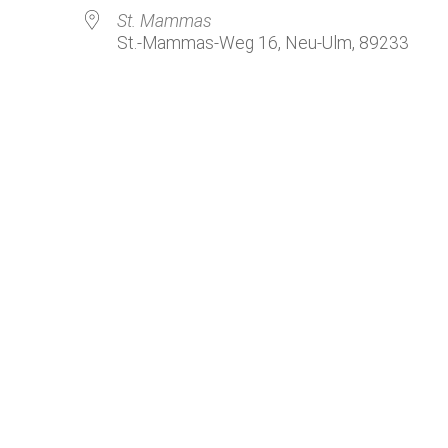
Kirchenkaffee
Bistum
St. Mammas
St.-Mammas-Weg 16, Neu-Ulm, 89233
Kolpingsfamilie Neu-Ulm
Kolpingsfamilie Pfuhl
Liturgische Dienste
le Kalender
iCalendar
Besuchsdienste
Pfarrgemeindedienst
Ökumene
KEB: Faszien-Gymnastik
Partnerschaft Ghana