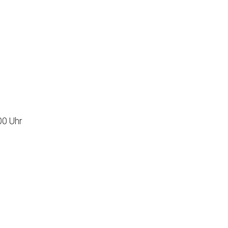
auch und Gewalt
 Augsburg
Office 365
Outlook Live
00 Uhr