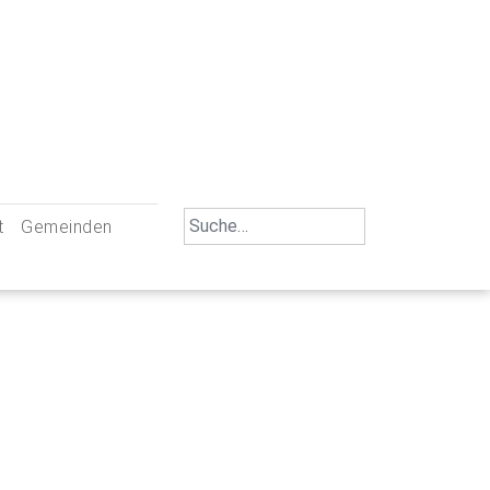
Search
t
Gemeinden
for:
iengemeinschaft Neu-Ulm
St. Johann Baptist Neu-Ulm
tliche Mitarbeiter
St. Albert Offenhausen
emeinderäte
Hl. Kreuz Pfuhl
lrat
St. Mammas Finningen / Reutti
nverwaltungen
St. Konrad Burlafingen
adbereich für Ehrenamtliche