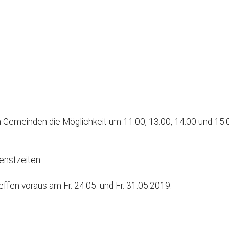
GeistReich
Missbr
Kirchenkaffee
Bistum
Kolpingsfamilie Neu-Ulm
Kolpingsfamilie Pfuhl
Liturgische Dienste
le Kalender
iCalendar
Besuchsdienste
Pfarrgemeindedienst
 Gemeinden die Möglichkeit um 11:00, 13:00, 14:00 und 15:
Ökumene
KEB: Faszien-Gymnastik
enstzeiten.
Partnerschaft Ghana
fen voraus am Fr. 24.05. und Fr. 31.05.2019.