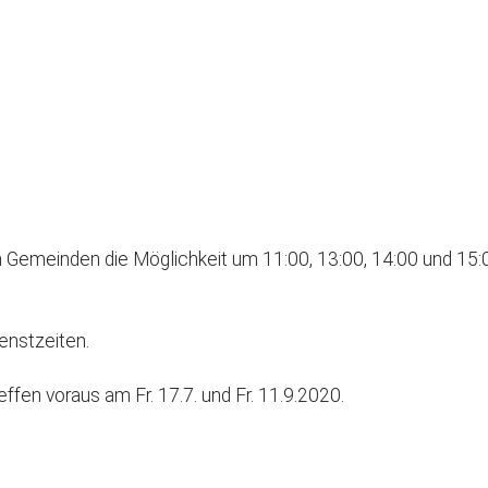
GeistReich
Missbr
Kirchenkaffee
Bistum
Kolpingsfamilie Neu-Ulm
Kolpingsfamilie Pfuhl
Liturgische Dienste
le Kalender
iCalendar
Besuchsdienste
Pfarrgemeindedienst
 Gemeinden die Möglichkeit um 11:00, 13:00, 14:00 und 15:
Ökumene
KEB: Faszien-Gymnastik
enstzeiten.
Partnerschaft Ghana
fen voraus am Fr. 17.7. und Fr. 11.9.2020.