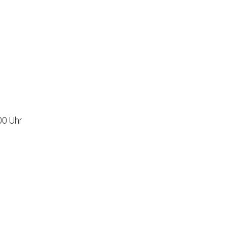
auch und Gewalt
 Augsburg
Office 365
Outlook Live
00 Uhr