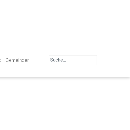
Search
t
Gemeinden
for:
iengemeinschaft Neu-Ulm
St. Johann Baptist Neu-Ulm
tliche Mitarbeiter
St. Albert Offenhausen
emeinderäte
Hl. Kreuz Pfuhl
lrat
St. Mammas Finningen / Reutti
nverwaltungen
St. Konrad Burlafingen
adbereich für Ehrenamtliche