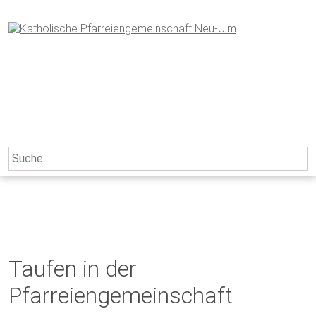
Skip
to
content
Search
for:
Taufen in der
Pfarreiengemeinschaft