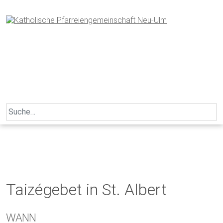
Skip
to
content
Search
for:
Taizégebet in St. Albert
WANN