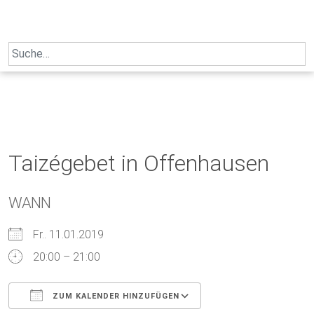
Skip
to
content
Search
for:
Taizégebet in Offenhausen
WANN
Fr.. 11.01.2019
20:00 – 21:00
ZUM KALENDER HINZUFÜGEN