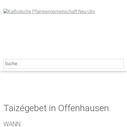
Skip
to
content
Search
for:
Taizégebet in Offenhausen
WANN