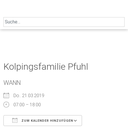
Skip
to
content
Search
for:
Kolpingsfamilie Pfuhl
WANN
Do.. 21.03.2019
07:00 – 18:00
ZUM KALENDER HINZUFÜGEN