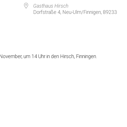
Kirchenkaffee
Bistum
Gasthaus Hirsch
Dorfstraße 4, Neu-Ulm/Finnigen, 89233
Kolpingsfamilie Neu-Ulm
Kolpingsfamilie Pfuhl
Liturgische Dienste
le Kalender
iCalendar
Besuchsdienste
Pfarrgemeindedienst
ovember, um 14 Uhr in den Hirsch, Finningen.
Ökumene
KEB: Faszien-Gymnastik
Partnerschaft Ghana