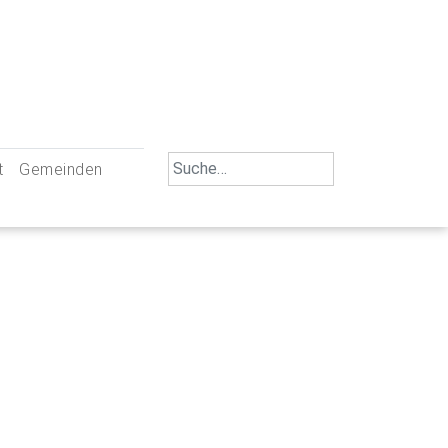
Search
t
Gemeinden
for:
iengemeinschaft Neu-Ulm
St. Johann Baptist Neu-Ulm
tliche Mitarbeiter
St. Albert Offenhausen
emeinderäte
Hl. Kreuz Pfuhl
lrat
St. Mammas Finningen / Reutti
nverwaltungen
St. Konrad Burlafingen
adbereich für Ehrenamtliche
auch und Gewalt