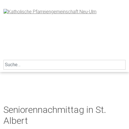
Skip
to
content
Search
for:
Seniorennachmittag in St.
Albert