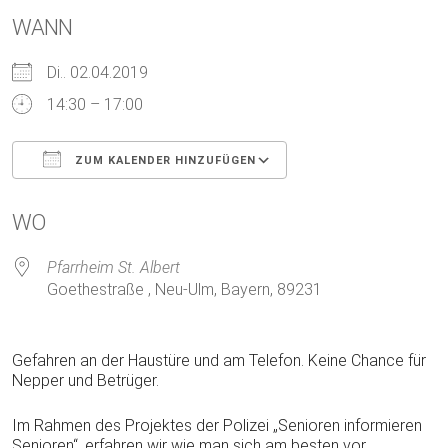
WANN
Di.. 02.04.2019
14:30 – 17:00
ZUM KALENDER HINZUFÜGEN
ICS herunterladen
Google Kalender
WO
Pfarrheim St. Albert
Goethestraße , Neu-Ulm, Bayern, 89231
Gefahren an der Haustüre und am Telefon. Keine Chance für
Nepper und Betrüger.
Im Rahmen des Projektes der Polizei „Senioren informieren
Senioren“, erfahren wir wie man sich am besten vor