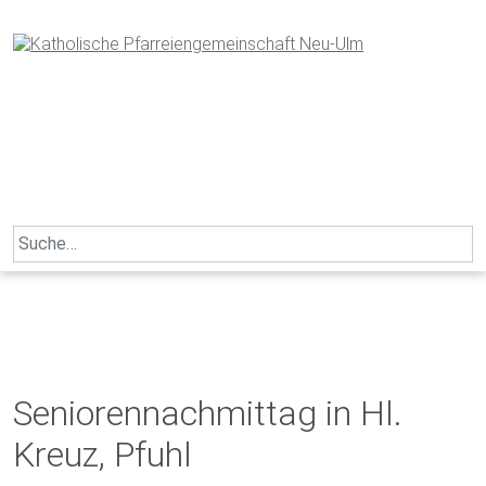
Skip
to
content
Search
for:
Seniorennachmittag in Hl.
Kreuz, Pfuhl