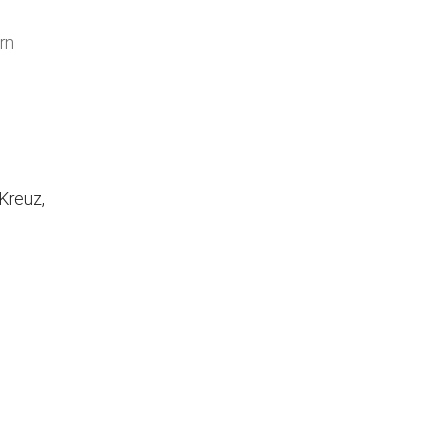
 Augsburg
rn
Office 365
Outlook Live
Kreuz,