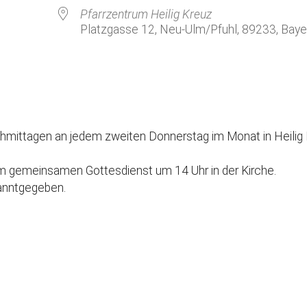
Kirchenkaffee
Bistum
Pfarrzentrum Heilig Kreuz
Platzgasse 12, Neu-Ulm/Pfuhl, 89233, Baye
Kolpingsfamilie Neu-Ulm
Kolpingsfamilie Pfuhl
Liturgische Dienste
le Kalender
iCalendar
Besuchsdienste
Pfarrgemeindedienst
hmittagen an jedem zweiten Donnerstag im Monat in Heilig 
Ökumene
m gemeinsamen Gottesdienst um 14 Uhr in der Kirche.
KEB: Faszien-Gymnastik
anntgegeben.
Partnerschaft Ghana