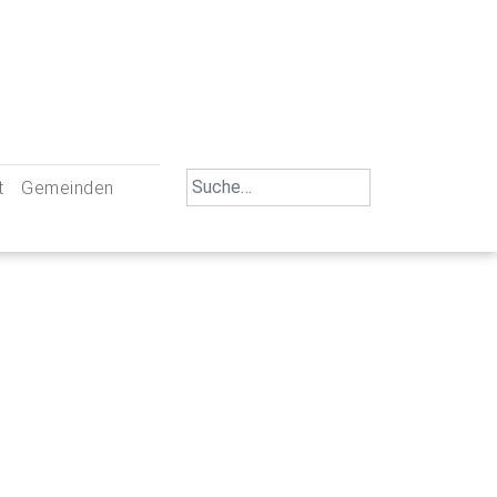
Search
t
Gemeinden
for:
iengemeinschaft Neu-Ulm
St. Johann Baptist Neu-Ulm
tliche Mitarbeiter
St. Albert Offenhausen
emeinderäte
Hl. Kreuz Pfuhl
lrat
St. Mammas Finningen / Reutti
nverwaltungen
St. Konrad Burlafingen
adbereich für Ehrenamtliche
auch und Gewalt