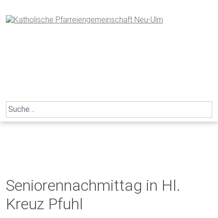
Skip
to
content
Search
for:
Seniorennachmittag in Hl.
Kreuz Pfuhl