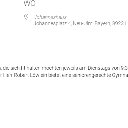
WO
GeistReich
Missbr
Kirchenkaffee
Bistum
Johanneshaus
Johannesplatz 4, Neu-Ulm, Bayern, 89231
Kolpingsfamilie Neu-Ulm
Kolpingsfamilie Pfuhl
Liturgische Dienste
gle Kalender
iCalendar
Besuchsdienste
Pfarrgemeindedienst
, die sich fit halten möchten jeweils am Dienstags von 9:3
Ökumene
 Herr Robert Löwlein bietet eine seniorengerechte Gymna
KEB: Faszien-Gymnastik
Partnerschaft Ghana