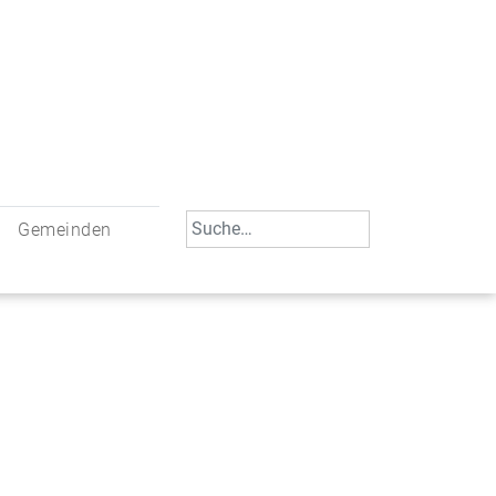
Search
Gemeinden
for:
engemeinschaft Neu-Ulm
St. Johann Baptist Neu-Ulm
tliche Mitarbeiter
St. Albert Offenhausen
meinderäte
Hl. Kreuz Pfuhl
lrat
St. Mammas Finningen / Reutti
verwaltungen
St. Konrad Burlafingen
dbereich für Ehrenamtliche