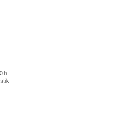
auch und Gewalt
 Augsburg
Office 365
Outlook Live
0 h –
stik