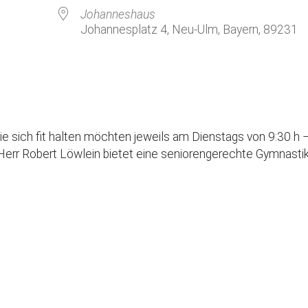
Kirchenkaffee
Bistum
Johanneshaus
Johannesplatz 4, Neu-Ulm, Bayern, 89231
Kolpingsfamilie Neu-Ulm
Kolpingsfamilie Pfuhl
Liturgische Dienste
le Kalender
iCalendar
Besuchsdienste
Pfarrgemeindedienst
die sich fit halten möchten jeweils am Dienstags von 9:30 h 
Ökumene
Herr Robert Löwlein bietet eine seniorengerechte Gymnastik
KEB: Faszien-Gymnastik
Partnerschaft Ghana