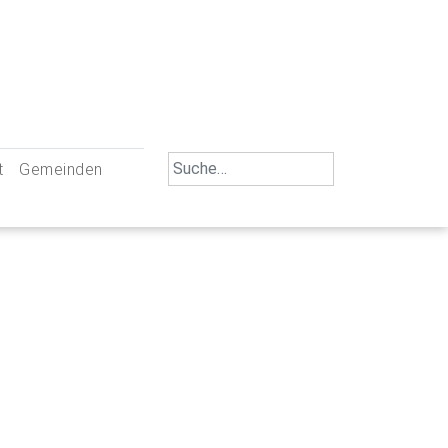
Search
t
Gemeinden
for:
iengemeinschaft Neu-Ulm
St. Johann Baptist Neu-Ulm
tliche Mitarbeiter
St. Albert Offenhausen
emeinderäte
Hl. Kreuz Pfuhl
lrat
St. Mammas Finningen / Reutti
nverwaltungen
St. Konrad Burlafingen
adbereich für Ehrenamtliche
auch und Gewalt