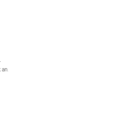
 Augsburg
Office 365
Outlook Live
–
 an.