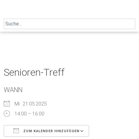
Skip
to
content
Search
for:
Senioren-Treff
WANN
Mi.. 21.05.2025
14:00 – 16:00
ZUM KALENDER HINZUFÜGEN