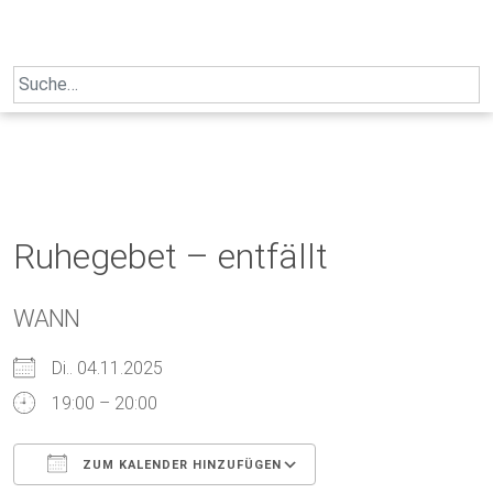
Skip
to
content
Search
for:
Ruhegebet – entfällt
WANN
Di.. 04.11.2025
19:00 – 20:00
ZUM KALENDER HINZUFÜGEN