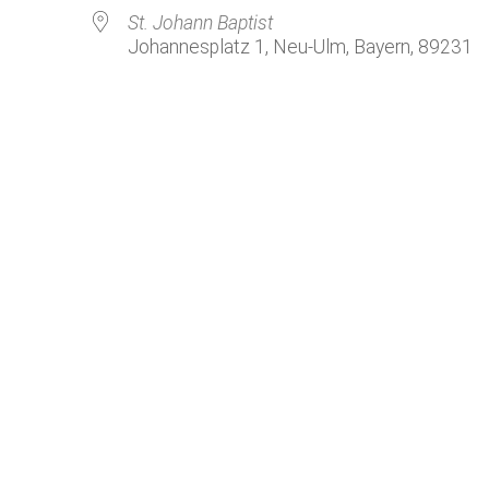
Kirchenkaffee
Bistum
St. Johann Baptist
Johannesplatz 1, Neu-Ulm, Bayern, 89231
Kolpingsfamilie Neu-Ulm
Kolpingsfamilie Pfuhl
Liturgische Dienste
le Kalender
iCalendar
Besuchsdienste
Pfarrgemeindedienst
Ökumene
KEB: Faszien-Gymnastik
Partnerschaft Ghana