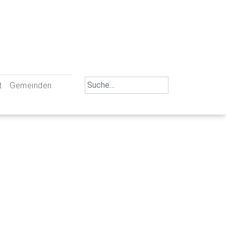
Search
t
Gemeinden
for:
iengemeinschaft Neu-Ulm
St. Johann Baptist Neu-Ulm
tliche Mitarbeiter
St. Albert Offenhausen
emeinderäte
Hl. Kreuz Pfuhl
lrat
St. Mammas Finningen / Reutti
nverwaltungen
St. Konrad Burlafingen
adbereich für Ehrenamtliche
auch und Gewalt