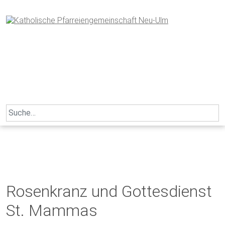
Skip
to
content
Search
for:
Rosenkranz und Gottesdienst
St. Mammas