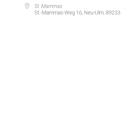
Kirchenkaffee
Bistum
St. Mammas
St.-Mammas-Weg 16, Neu-Ulm, 89233
Kolpingsfamilie Neu-Ulm
Kolpingsfamilie Pfuhl
Liturgische Dienste
le Kalender
iCalendar
Besuchsdienste
Pfarrgemeindedienst
Ökumene
KEB: Faszien-Gymnastik
Partnerschaft Ghana