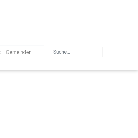
Search
t
Gemeinden
for:
iengemeinschaft Neu-Ulm
St. Johann Baptist Neu-Ulm
tliche Mitarbeiter
St. Albert Offenhausen
emeinderäte
Hl. Kreuz Pfuhl
lrat
St. Mammas Finningen / Reutti
nverwaltungen
St. Konrad Burlafingen
adbereich für Ehrenamtliche
auch und Gewalt