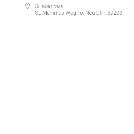
Kirchenkaffee
Bistum
St. Mammas
St.-Mammas-Weg 16, Neu-Ulm, 89233
Kolpingsfamilie Neu-Ulm
Kolpingsfamilie Pfuhl
Liturgische Dienste
le Kalender
iCalendar
Besuchsdienste
Pfarrgemeindedienst
Ökumene
KEB: Faszien-Gymnastik
Partnerschaft Ghana