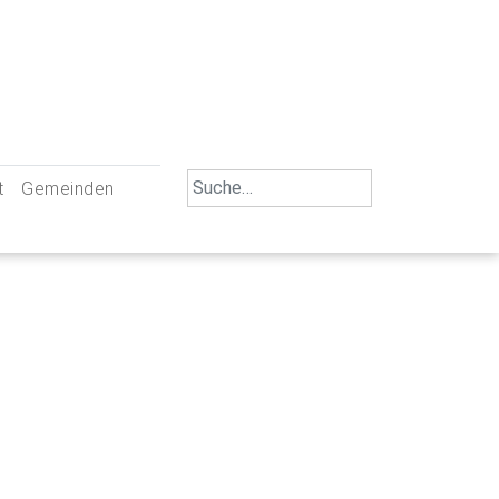
Search
t
Gemeinden
for:
iengemeinschaft Neu-Ulm
St. Johann Baptist Neu-Ulm
tliche Mitarbeiter
St. Albert Offenhausen
emeinderäte
Hl. Kreuz Pfuhl
lrat
St. Mammas Finningen / Reutti
nverwaltungen
St. Konrad Burlafingen
adbereich für Ehrenamtliche
auch und Gewalt