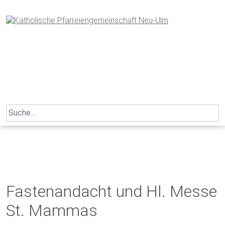
Skip
to
content
Search
for:
Fastenandacht und Hl. Messe
St. Mammas